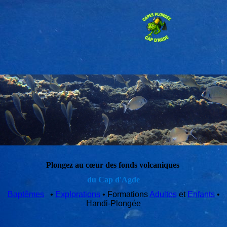
Plongez au cœur des fonds volcaniques
du Cap d'Agde
Baptêmes
•
Explorations
• Formations
Adultes
et
Enfants
•
Handi-Plongée