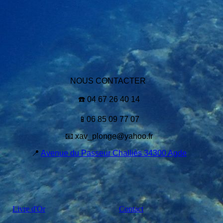
NOUS CONTACTER
☎️ 04 67 26 40 14
📱06 85 09 77 07
📧 xav_plonge@yahoo.fr
📍
Avenue du Passeur Challiès 34300 Agde
Livre d'Or
Contact